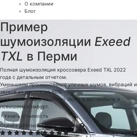
О компании
Блог
Пример
шумоизоляции
Exeed
TXL
в Перми
Полная шумоизоляция кроссовера Exeed TXL 2022
года с детальным отчетом.
Уменьшаем проникновение уличных шумов, вибраций и
звуков от дороги до 80%.
Улучшаем общее качество звука в автомобиле и
повышаем комфорт.
Узнать стоимость
Оценка штатной шумоизоляции