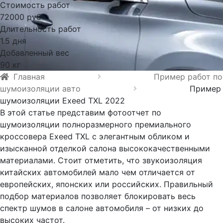
Стоимость работ
72000 руб
Длительность работ
1.5 дня
Добавленный вес
90 кг
Главная
Пример работ по
шумоизоляции авто
Пример
шумоизоляции Exeed TXL 2022
В этой статье представим фотоотчет по
шумоизоляции полноразмерного премиального
кроссовера Exeed TXL с элегантным обликом и
изысканной отделкой салона высококачественными
материалами. Стоит отметить, что звукоизоляция
китайских автомобилей мало чем отличается от
европейских, японских или российских. Правильный
подбор материалов позволяет блокировать весь
спектр шумов в салоне автомобиля – от низких до
высоких частот.