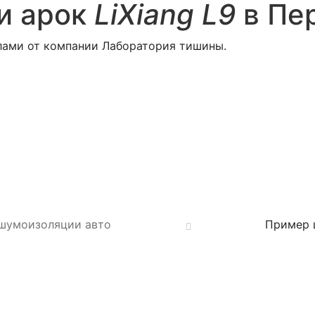
и арок
LiXiang L9
в Пе
ами от компании Лаборатория тишины.
 шумоизоляции авто
Пример 