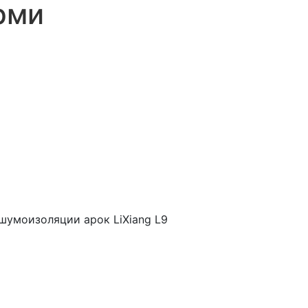
рми
шумоизоляции арок LiXiang L9