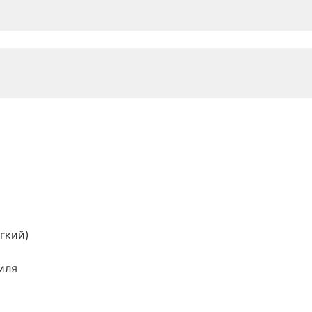
гкий)
иля