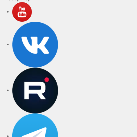
YouTube
VK
rutube
Telegram