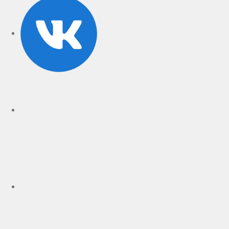
VK
rutube
Telegram